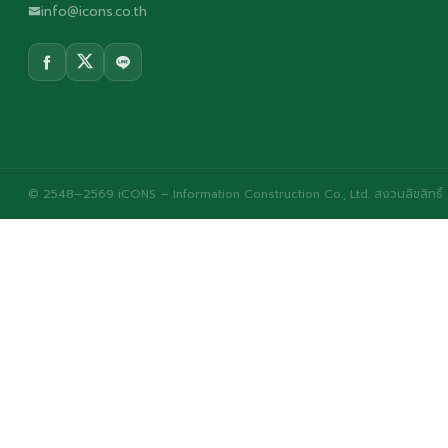
info@icons.co.th
© 2548–2569 iCONS – Information Construction Co., Ltd. สงวนลิขสิทธิ์