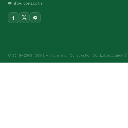
info@icons.co.th
© 2548–2569 iCONS – Information Construction Co., Ltd. สงวนลิขสิทธิ์