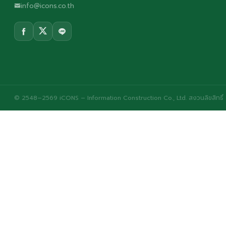
info@icons.co.th
© 2548–2569 iCONS – Information Construction Co., Ltd. สงวนลิขสิทธิ์