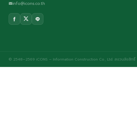
info@icons.co.th
© 2548–2569 iCONS – Information Construction Co., Ltd. สงวนลิขสิทธิ์