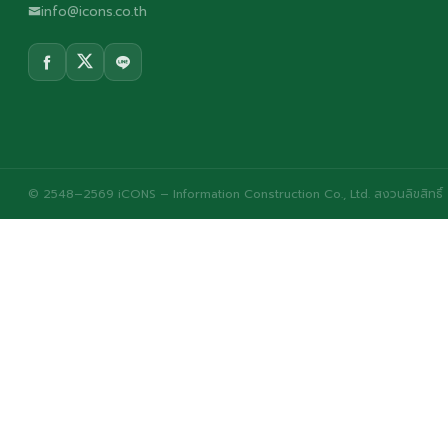
info@icons.co.th
© 2548–2569 iCONS – Information Construction Co., Ltd. สงวนลิขสิทธิ์