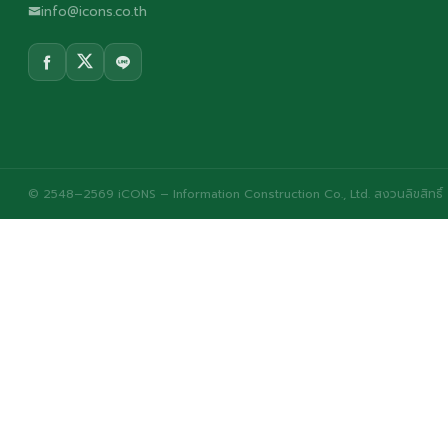
info@icons.co.th
© 2548–2569 iCONS – Information Construction Co., Ltd. สงวนลิขสิทธิ์