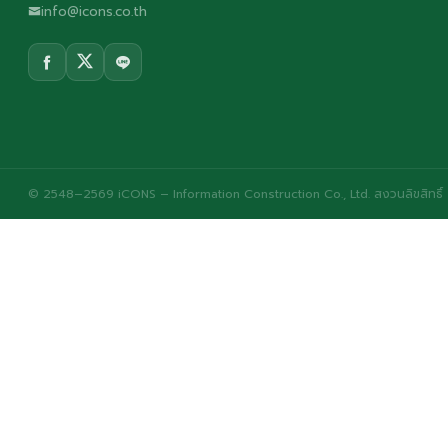
info@icons.co.th
© 2548–2569 iCONS – Information Construction Co., Ltd. สงวนลิขสิทธิ์