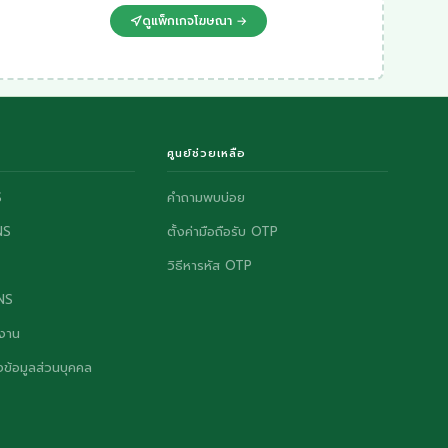
ดูแพ็กเกจโฆษณา →
ศูนย์ช่วยเหลือ
S
คำถามพบบ่อย
NS
ตั้งค่ามือถือรับ OTP
วิธีหารหัส OTP
ONS
งาน
ข้อมูลส่วนบุคคล