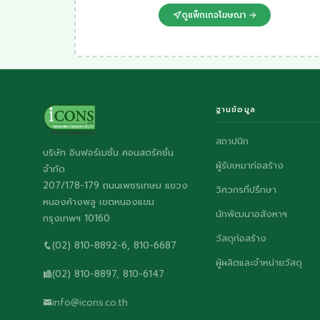
ดูแพ็กเกจโฆษณา →
ฐานข้อมูล
สถาปนิก
บริษัท อินฟอร์เมชั่น คอนสตรัคชั่น
ผู้รับเหมาก่อสร้าง
จำกัด
207/178-179 ถนนเพชรเกษม แขวง
วิศวกรที่ปรึกษา
หนองค้างพลู เขตหนองแขม
นักพัฒนาอสังหาฯ
กรุงเทพฯ 10160
วัสดุก่อสร้าง
(02) 810-8892-6, 810-6687
ผู้ผลิตและจำหน่ายวัสดุ
(02) 810-8897, 810-6147
info@icons.co.th