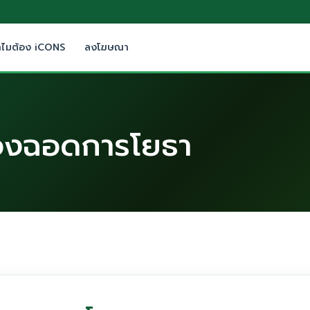
ำไมต้อง iCONS
ลงโฆษณา
มืองฉอดการโยธา