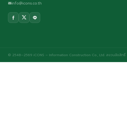
info@icons.co.th
© 2548–2569 iCONS – Information Construction Co., Ltd. สงวนลิขสิทธิ์