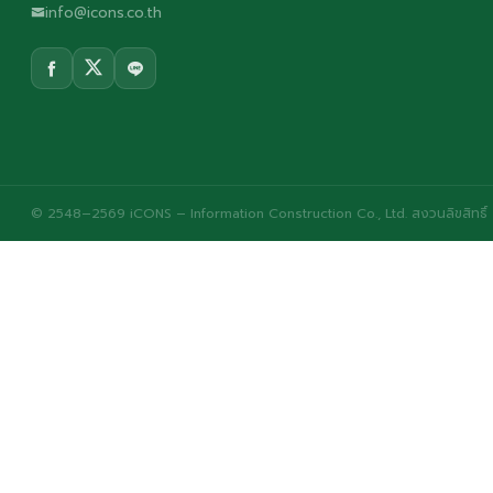
info@icons.co.th
© 2548–2569 iCONS – Information Construction Co., Ltd. สงวนลิขสิทธิ์