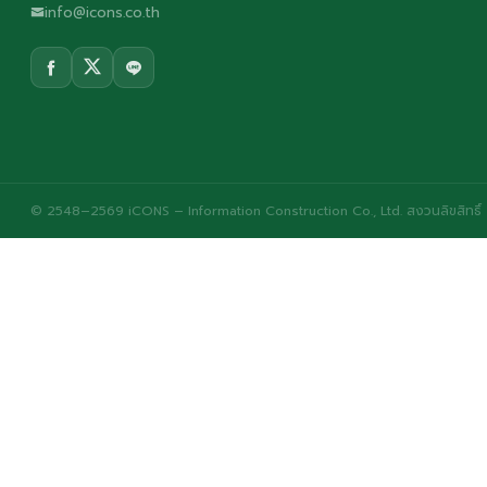
info@icons.co.th
© 2548–2569 iCONS – Information Construction Co., Ltd. สงวนลิขสิทธิ์