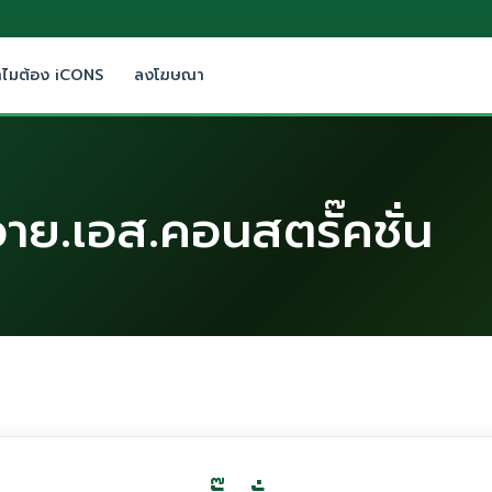
ำไมต้อง iCONS
ลงโฆษณา
.วาย.เอส.คอนสตรั๊คชั่น