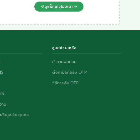
ดูแพ็กเกจโฆษณา →
ศูนย์ช่วยเหลือ
S
คำถามพบบ่อย
NS
ตั้งค่ามือถือรับ OTP
วิธีหารหัส OTP
ONS
งาน
ข้อมูลส่วนบุคคล