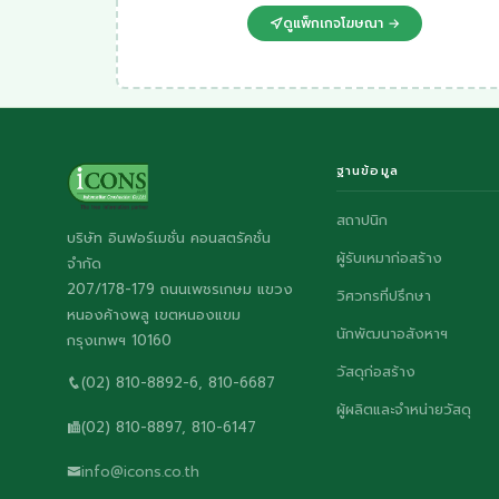
ดูแพ็กเกจโฆษณา →
ฐานข้อมูล
สถาปนิก
บริษัท อินฟอร์เมชั่น คอนสตรัคชั่น
ผู้รับเหมาก่อสร้าง
จำกัด
207/178-179 ถนนเพชรเกษม แขวง
วิศวกรที่ปรึกษา
หนองค้างพลู เขตหนองแขม
นักพัฒนาอสังหาฯ
กรุงเทพฯ 10160
วัสดุก่อสร้าง
(02) 810-8892-6, 810-6687
ผู้ผลิตและจำหน่ายวัสดุ
(02) 810-8897, 810-6147
info@icons.co.th