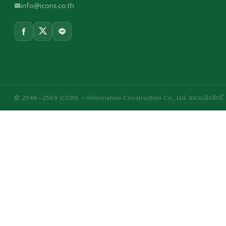
info@icons.co.th
© 2548–2569 iCONS – Information Construction Co., Ltd. สงวนลิขสิทธิ์