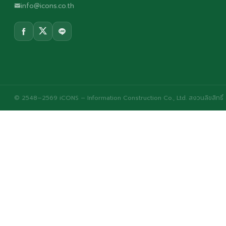
info@icons.co.th
© 2548–2569 iCONS – Information Construction Co., Ltd. สงวนลิขสิทธิ์