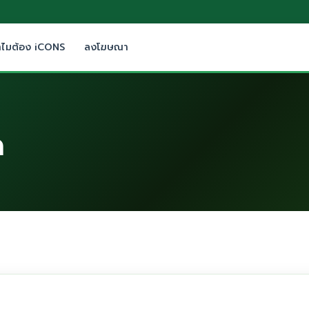
ำไมต้อง iCONS
ลงโฆษณา
ด