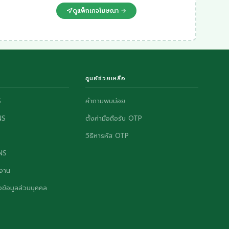
ดูแพ็กเกจโฆษณา →
ศูนย์ช่วยเหลือ
S
คำถามพบบ่อย
NS
ตั้งค่ามือถือรับ OTP
วิธีหารหัส OTP
ONS
งาน
ข้อมูลส่วนบุคคล