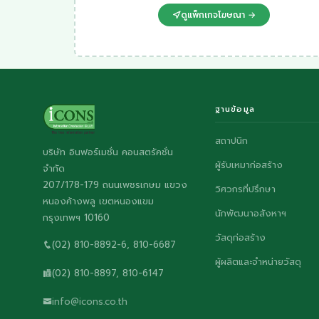
ดูแพ็กเกจโฆษณา →
ฐานข้อมูล
สถาปนิก
บริษัท อินฟอร์เมชั่น คอนสตรัคชั่น
ผู้รับเหมาก่อสร้าง
จำกัด
207/178-179 ถนนเพชรเกษม แขวง
วิศวกรที่ปรึกษา
หนองค้างพลู เขตหนองแขม
นักพัฒนาอสังหาฯ
กรุงเทพฯ 10160
วัสดุก่อสร้าง
(02) 810-8892-6, 810-6687
ผู้ผลิตและจำหน่ายวัสดุ
(02) 810-8897, 810-6147
info@icons.co.th