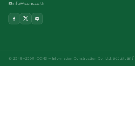
info@icons.co.th
© 2548–2569 iCONS – Information Construction Co., Ltd. สงวนลิขสิทธิ์