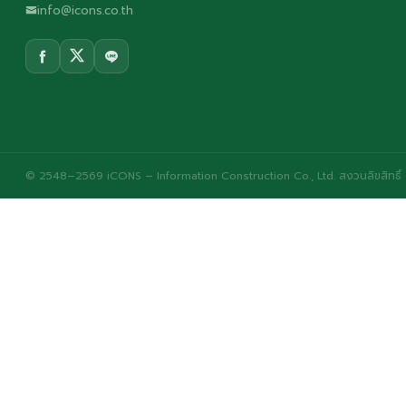
info@icons.co.th
© 2548–2569 iCONS – Information Construction Co., Ltd. สงวนลิขสิทธิ์