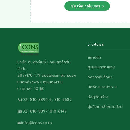
ดูแพ็กเกจโฆษณา →
ฐานข้อมูล
สถาปนิก
บริษัท อินฟอร์เมชั่น คอนสตรัคชั่น
ผู้รับเหมาก่อสร้าง
จำกัด
207/178-179 ถนนเพชรเกษม แขวง
วิศวกรที่ปรึกษา
หนองค้างพลู เขตหนองแขม
นักพัฒนาอสังหาฯ
กรุงเทพฯ 10160
วัสดุก่อสร้าง
(02) 810-8892-6, 810-6687
ผู้ผลิตและจำหน่ายวัสดุ
(02) 810-8897, 810-6147
info@icons.co.th