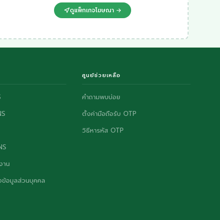
ดูแพ็กเกจโฆษณา →
ศูนย์ช่วยเหลือ
S
คำถามพบบ่อย
NS
ตั้งค่ามือถือรับ OTP
วิธีหารหัส OTP
ONS
งาน
ข้อมูลส่วนบุคคล