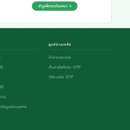
ดูแพ็กเกจโฆษณา →
ศูนย์ช่วยเหลือ
S
คำถามพบบ่อย
NS
ตั้งค่ามือถือรับ OTP
วิธีหารหัส OTP
ONS
งาน
ข้อมูลส่วนบุคคล