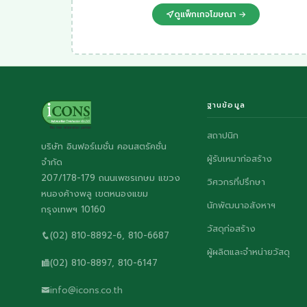
ดูแพ็กเกจโฆษณา →
ฐานข้อมูล
สถาปนิก
บริษัท อินฟอร์เมชั่น คอนสตรัคชั่น
ผู้รับเหมาก่อสร้าง
จำกัด
207/178-179 ถนนเพชรเกษม แขวง
วิศวกรที่ปรึกษา
หนองค้างพลู เขตหนองแขม
นักพัฒนาอสังหาฯ
กรุงเทพฯ 10160
วัสดุก่อสร้าง
(02) 810-8892-6, 810-6687
ผู้ผลิตและจำหน่ายวัสดุ
(02) 810-8897, 810-6147
info@icons.co.th