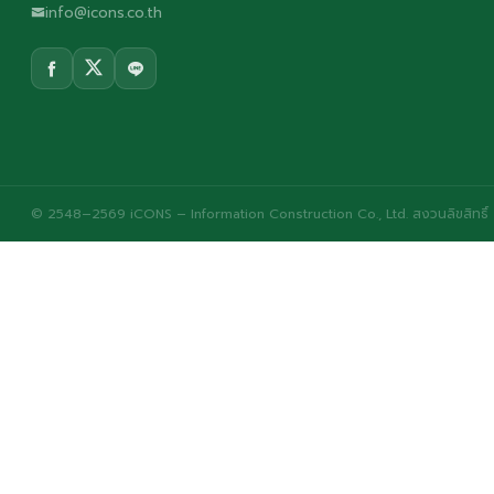
info@icons.co.th
© 2548–2569 iCONS – Information Construction Co., Ltd. สงวนลิขสิทธิ์