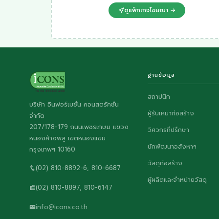
ดูแพ็กเกจโฆษณา →
ฐานข้อมูล
สถาปนิก
บริษัท อินฟอร์เมชั่น คอนสตรัคชั่น
ผู้รับเหมาก่อสร้าง
จำกัด
207/178-179 ถนนเพชรเกษม แขวง
วิศวกรที่ปรึกษา
หนองค้างพลู เขตหนองแขม
นักพัฒนาอสังหาฯ
กรุงเทพฯ 10160
วัสดุก่อสร้าง
(02) 810-8892-6, 810-6687
ผู้ผลิตและจำหน่ายวัสดุ
(02) 810-8897, 810-6147
info@icons.co.th