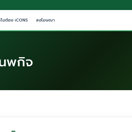
ำไมต้อง iCONS
ลงโฆษณา
นนพกิจ