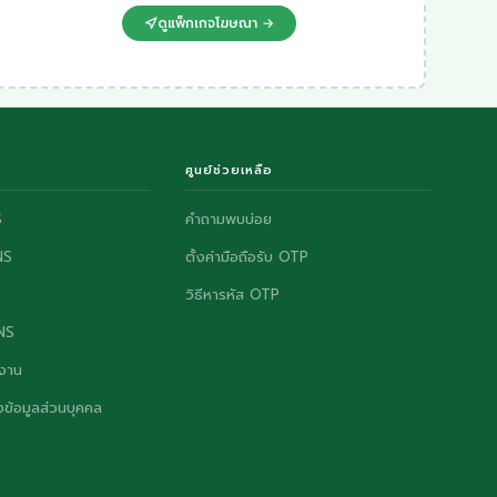
ดูแพ็กเกจโฆษณา →
ศูนย์ช่วยเหลือ
S
คำถามพบบ่อย
NS
ตั้งค่ามือถือรับ OTP
วิธีหารหัส OTP
ONS
งาน
ข้อมูลส่วนบุคคล