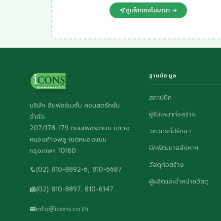
ดูแพ็กเกจโฆษณา →
ฐานข้อมูล
สถาปนิก
บริษัท อินฟอร์เมชั่น คอนสตรัคชั่น
ผู้รับเหมาก่อสร้าง
จำกัด
207/178-179 ถนนเพชรเกษม แขวง
วิศวกรที่ปรึกษา
หนองค้างพลู เขตหนองแขม
นักพัฒนาอสังหาฯ
กรุงเทพฯ 10160
วัสดุก่อสร้าง
(02) 810-8892-6, 810-6687
ผู้ผลิตและจำหน่ายวัสดุ
(02) 810-8897, 810-6147
info@icons.co.th