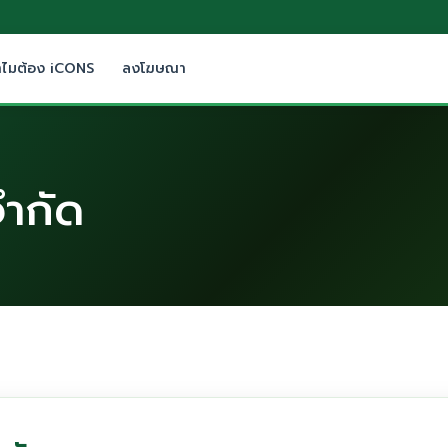
ำไมต้อง iCONS
ลงโฆษณา
จำกัด