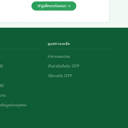
ดูแพ็กเกจโฆษณา →
ศูนย์ช่วยเหลือ
S
คำถามพบบ่อย
NS
ตั้งค่ามือถือรับ OTP
วิธีหารหัส OTP
ONS
งาน
ข้อมูลส่วนบุคคล