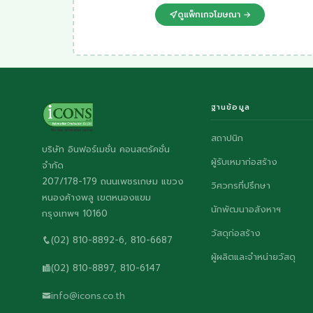
ดูแพ็กเกจโฆษณา →
ฐานข้อมูล
สถาปนิก
บริษัท อินฟอร์เมชั่น คอนสตรัคชั่น
ผู้รับเหมาก่อสร้าง
จำกัด
207/178-179 ถนนเพชรเกษม แขวง
วิศวกรที่ปรึกษา
หนองค้างพลู เขตหนองแขม
นักพัฒนาอสังหาฯ
กรุงเทพฯ 10160
วัสดุก่อสร้าง
(02) 810-8892-6, 810-6687
ผู้ผลิตและจำหน่ายวัสดุ
(02) 810-8897, 810-6147
info@icons.co.th