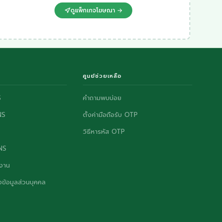
ดูแพ็กเกจโฆษณา →
ศูนย์ช่วยเหลือ
S
คำถามพบบ่อย
NS
ตั้งค่ามือถือรับ OTP
วิธีหารหัส OTP
ONS
งาน
ข้อมูลส่วนบุคคล