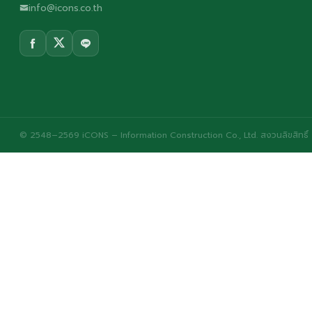
info@icons.co.th
© 2548–2569 iCONS – Information Construction Co., Ltd. สงวนลิขสิทธิ์