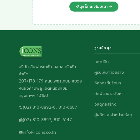
ดูแพ็กเกจโฆษณา →
ฐานข้อมูล
สถาปนิก
บริษัท อินฟอร์เมชั่น คอนสตรัคชั่น
ผู้รับเหมาก่อสร้าง
จำกัด
207/178-179 ถนนเพชรเกษม แขวง
วิศวกรที่ปรึกษา
หนองค้างพลู เขตหนองแขม
นักพัฒนาอสังหาฯ
กรุงเทพฯ 10160
วัสดุก่อสร้าง
(02) 810-8892-6, 810-6687
ผู้ผลิตและจำหน่ายวัสดุ
(02) 810-8897, 810-6147
info@icons.co.th