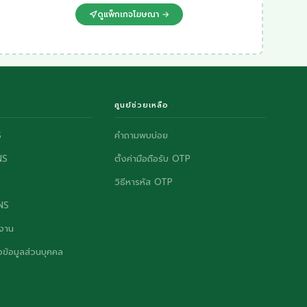
ดูแพ็กเกจโฆษณา →
ศูนย์ช่วยเหลือ
S
คำถามพบบ่อย
NS
ตั้งค่ามือถือรับ OTP
วิธีหารหัส OTP
ONS
งาน
ข้อมูลส่วนบุคคล