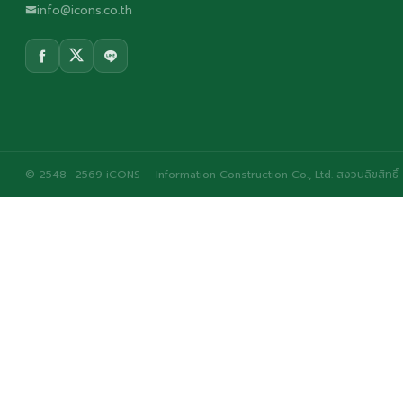
info@icons.co.th
© 2548–2569 iCONS – Information Construction Co., Ltd. สงวนลิขสิทธิ์