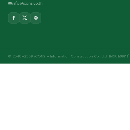
info@icons.co.th
© 2548–2569 iCONS – Information Construction Co., Ltd. สงวนลิขสิทธิ์