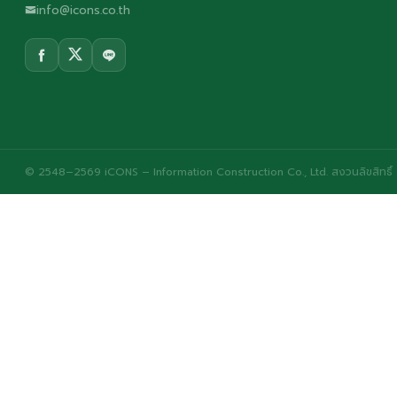
info@icons.co.th
© 2548–2569 iCONS – Information Construction Co., Ltd. สงวนลิขสิทธิ์