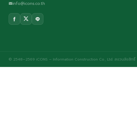
info@icons.co.th
© 2548–2569 iCONS – Information Construction Co., Ltd. สงวนลิขสิทธิ์