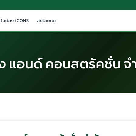
ำไมต้อง iCONS
ลงโฆษณา
ริ่ง แอนด์ คอนสตรัคชั่น จ