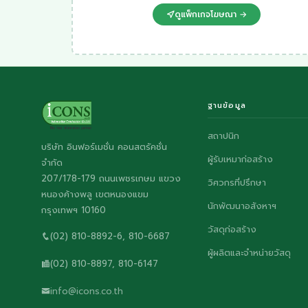
ดูแพ็กเกจโฆษณา →
ฐานข้อมูล
สถาปนิก
บริษัท อินฟอร์เมชั่น คอนสตรัคชั่น
ผู้รับเหมาก่อสร้าง
จำกัด
207/178-179 ถนนเพชรเกษม แขวง
วิศวกรที่ปรึกษา
หนองค้างพลู เขตหนองแขม
นักพัฒนาอสังหาฯ
กรุงเทพฯ 10160
วัสดุก่อสร้าง
(02) 810-8892-6, 810-6687
ผู้ผลิตและจำหน่ายวัสดุ
(02) 810-8897, 810-6147
info@icons.co.th