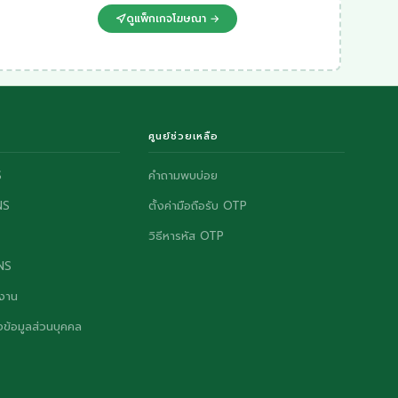
ดูแพ็กเกจโฆษณา →
ศูนย์ช่วยเหลือ
S
คำถามพบบ่อย
NS
ตั้งค่ามือถือรับ OTP
วิธีหารหัส OTP
ONS
งาน
ข้อมูลส่วนบุคคล