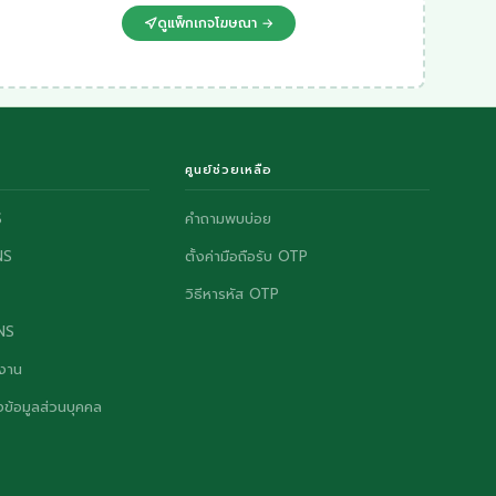
ดูแพ็กเกจโฆษณา →
ศูนย์ช่วยเหลือ
S
คำถามพบบ่อย
NS
ตั้งค่ามือถือรับ OTP
วิธีหารหัส OTP
ONS
งาน
ข้อมูลส่วนบุคคล