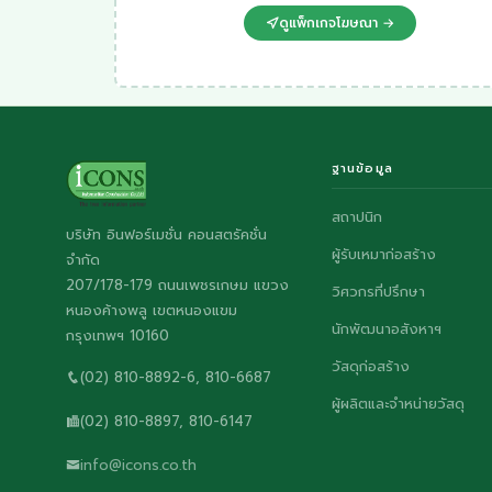
ดูแพ็กเกจโฆษณา →
ฐานข้อมูล
สถาปนิก
บริษัท อินฟอร์เมชั่น คอนสตรัคชั่น
ผู้รับเหมาก่อสร้าง
จำกัด
207/178-179 ถนนเพชรเกษม แขวง
วิศวกรที่ปรึกษา
หนองค้างพลู เขตหนองแขม
นักพัฒนาอสังหาฯ
กรุงเทพฯ 10160
วัสดุก่อสร้าง
(02) 810-8892-6, 810-6687
ผู้ผลิตและจำหน่ายวัสดุ
(02) 810-8897, 810-6147
info@icons.co.th