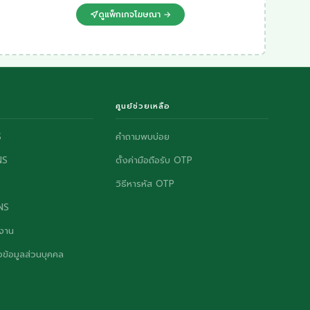
ดูแพ็กเกจโฆษณา →
ศูนย์ช่วยเหลือ
S
คำถามพบบ่อย
NS
ตั้งค่ามือถือรับ OTP
วิธีหารหัส OTP
ONS
งาน
ข้อมูลส่วนบุคคล