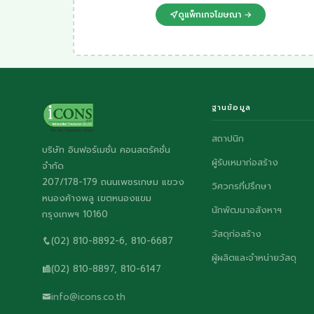
ดูแพ็กเกจโฆษณา →
ฐานข้อมูล
สถาปนิก
บริษัท อินฟอร์เมชั่น คอนสตรัคชั่น
ผู้รับเหมาก่อสร้าง
จำกัด
207/178-179 ถนนเพชรเกษม แขวง
วิศวกรที่ปรึกษา
หนองค้างพลู เขตหนองแขม
นักพัฒนาอสังหาฯ
กรุงเทพฯ 10160
วัสดุก่อสร้าง
(02) 810-8892-6, 810-6687
ผู้ผลิตและจำหน่ายวัสดุ
(02) 810-8897, 810-6147
info@icons.co.th