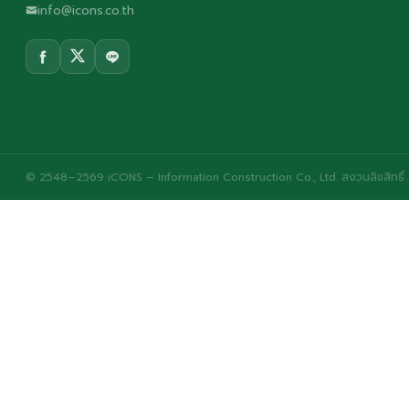
info@icons.co.th
© 2548–2569 iCONS – Information Construction Co., Ltd. สงวนลิขสิทธิ์