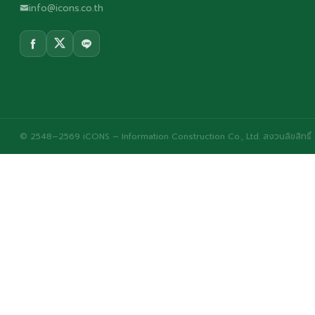
info@icons.co.th
© 2548–2569 iCONS – Information Construction Co., Ltd. สงวนลิขสิทธิ์