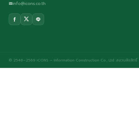
info@icons.co.th
© 2548–2569 iCONS – Information Construction Co., Ltd. สงวนลิขสิทธิ์