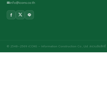
info@icons.co.th
© 2548–2569 iCONS – Information Construction Co., Ltd. สงวนลิขสิทธิ์