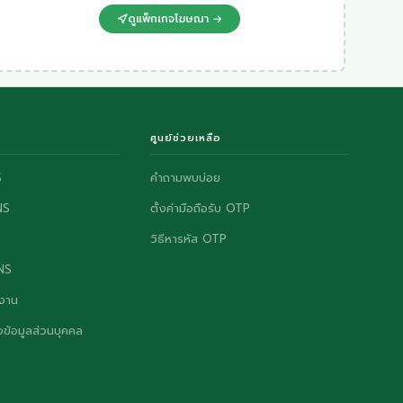
ดูแพ็กเกจโฆษณา →
ศูนย์ช่วยเหลือ
S
คำถามพบบ่อย
NS
ตั้งค่ามือถือรับ OTP
วิธีหารหัส OTP
ONS
งาน
ข้อมูลส่วนบุคคล