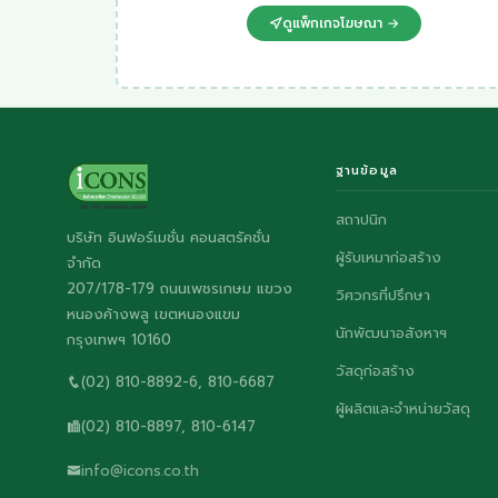
ดูแพ็กเกจโฆษณา →
ฐานข้อมูล
สถาปนิก
บริษัท อินฟอร์เมชั่น คอนสตรัคชั่น
ผู้รับเหมาก่อสร้าง
จำกัด
207/178-179 ถนนเพชรเกษม แขวง
วิศวกรที่ปรึกษา
หนองค้างพลู เขตหนองแขม
นักพัฒนาอสังหาฯ
กรุงเทพฯ 10160
วัสดุก่อสร้าง
(02) 810-8892-6, 810-6687
ผู้ผลิตและจำหน่ายวัสดุ
(02) 810-8897, 810-6147
info@icons.co.th