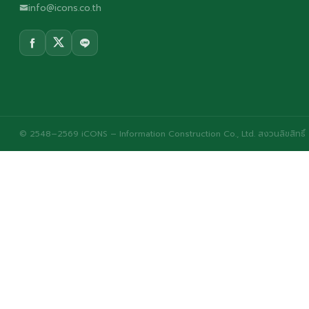
info@icons.co.th
© 2548–2569 iCONS – Information Construction Co., Ltd. สงวนลิขสิทธิ์