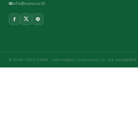
info@icons.co.th
© 2548–2569 iCONS – Information Construction Co., Ltd. สงวนลิขสิทธิ์