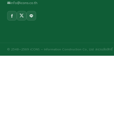
info@icons.co.th
© 2548–2569 iCONS – Information Construction Co., Ltd. สงวนลิขสิทธิ์