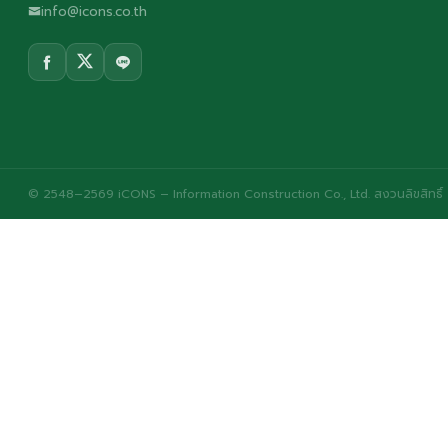
info@icons.co.th
© 2548–2569 iCONS – Information Construction Co., Ltd. สงวนลิขสิทธิ์