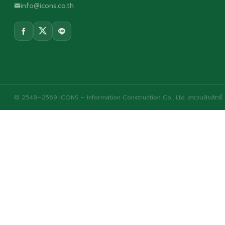
info@icons.co.th
© 2548–2569 iCONS – Information Construction Co., Ltd. สงวนลิขสิทธิ์