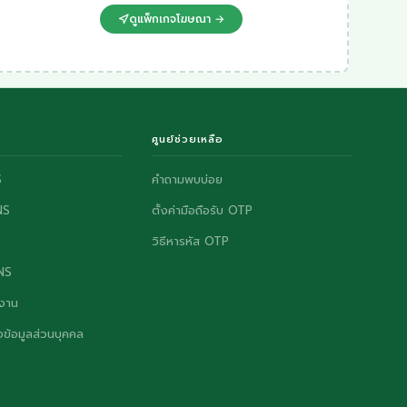
ดูแพ็กเกจโฆษณา →
ศูนย์ช่วยเหลือ
S
คำถามพบบ่อย
NS
ตั้งค่ามือถือรับ OTP
วิธีหารหัส OTP
ONS
งาน
ข้อมูลส่วนบุคคล