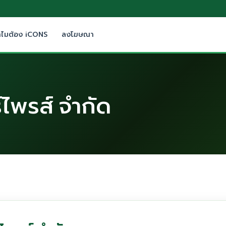
ำไมต้อง iCONS
ลงโฆษณา
์ไพรส์ จำกัด