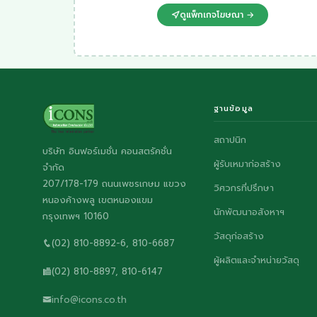
ดูแพ็กเกจโฆษณา →
ฐานข้อมูล
สถาปนิก
บริษัท อินฟอร์เมชั่น คอนสตรัคชั่น
ผู้รับเหมาก่อสร้าง
จำกัด
207/178-179 ถนนเพชรเกษม แขวง
วิศวกรที่ปรึกษา
หนองค้างพลู เขตหนองแขม
นักพัฒนาอสังหาฯ
กรุงเทพฯ 10160
วัสดุก่อสร้าง
(02) 810-8892-6, 810-6687
ผู้ผลิตและจำหน่ายวัสดุ
(02) 810-8897, 810-6147
info@icons.co.th