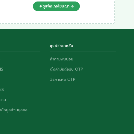
ดูแพ็กเกจโฆษณา →
ศูนย์ช่วยเหลือ
S
คำถามพบบ่อย
NS
ตั้งค่ามือถือรับ OTP
วิธีหารหัส OTP
ONS
งาน
ข้อมูลส่วนบุคคล