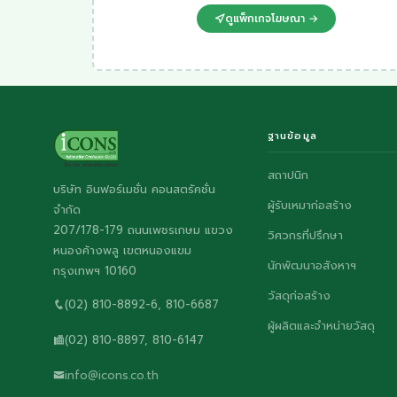
ดูแพ็กเกจโฆษณา →
ฐานข้อมูล
สถาปนิก
บริษัท อินฟอร์เมชั่น คอนสตรัคชั่น
ผู้รับเหมาก่อสร้าง
จำกัด
207/178-179 ถนนเพชรเกษม แขวง
วิศวกรที่ปรึกษา
หนองค้างพลู เขตหนองแขม
นักพัฒนาอสังหาฯ
กรุงเทพฯ 10160
วัสดุก่อสร้าง
(02) 810-8892-6, 810-6687
ผู้ผลิตและจำหน่ายวัสดุ
(02) 810-8897, 810-6147
info@icons.co.th