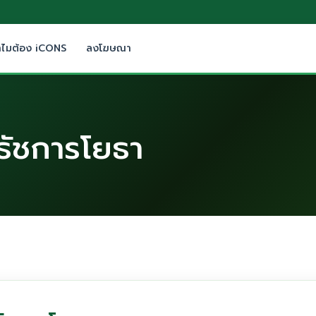
ำไมต้อง iCONS
ลงโฆษณา
ยธัชการโยธา