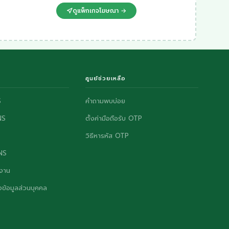
ดูแพ็กเกจโฆษณา →
ศูนย์ช่วยเหลือ
S
คำถามพบบ่อย
NS
ตั้งค่ามือถือรับ OTP
วิธีหารหัส OTP
ONS
งาน
ข้อมูลส่วนบุคคล