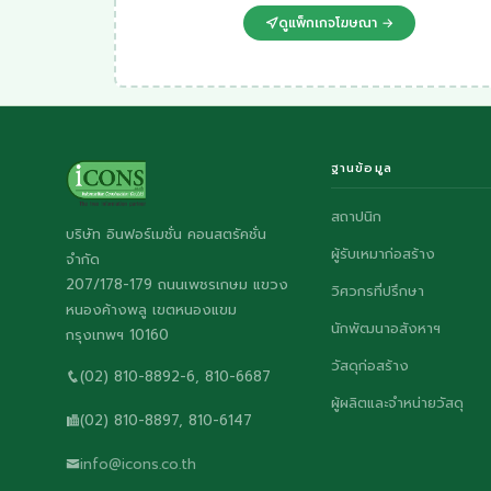
ดูแพ็กเกจโฆษณา →
ฐานข้อมูล
สถาปนิก
บริษัท อินฟอร์เมชั่น คอนสตรัคชั่น
ผู้รับเหมาก่อสร้าง
จำกัด
207/178-179 ถนนเพชรเกษม แขวง
วิศวกรที่ปรึกษา
หนองค้างพลู เขตหนองแขม
นักพัฒนาอสังหาฯ
กรุงเทพฯ 10160
วัสดุก่อสร้าง
(02) 810-8892-6, 810-6687
ผู้ผลิตและจำหน่ายวัสดุ
(02) 810-8897, 810-6147
info@icons.co.th