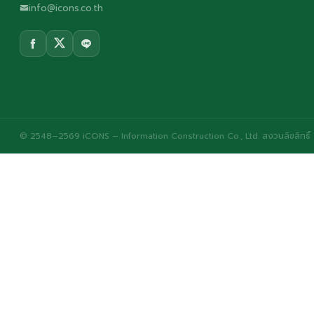
info@icons.co.th
© 2548–2569 iCONS – Information Construction Co., Ltd. สงวนลิขสิทธิ์