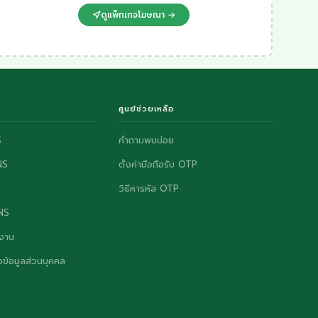
ดูแพ็กเกจโฆษณา →
ศูนย์ช่วยเหลือ
S
คำถามพบบ่อย
NS
ตั้งค่ามือถือรับ OTP
วิธีหารหัส OTP
ONS
งาน
ข้อมูลส่วนบุคคล