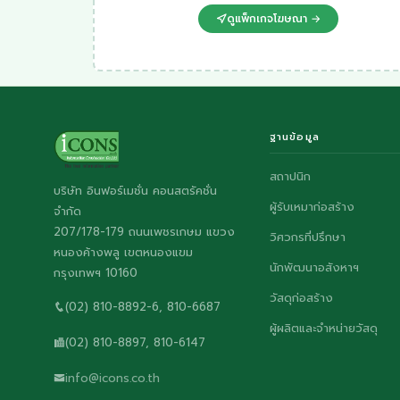
ดูแพ็กเกจโฆษณา →
ฐานข้อมูล
สถาปนิก
บริษัท อินฟอร์เมชั่น คอนสตรัคชั่น
ผู้รับเหมาก่อสร้าง
จำกัด
207/178-179 ถนนเพชรเกษม แขวง
วิศวกรที่ปรึกษา
หนองค้างพลู เขตหนองแขม
นักพัฒนาอสังหาฯ
กรุงเทพฯ 10160
วัสดุก่อสร้าง
(02) 810-8892-6, 810-6687
ผู้ผลิตและจำหน่ายวัสดุ
(02) 810-8897, 810-6147
info@icons.co.th