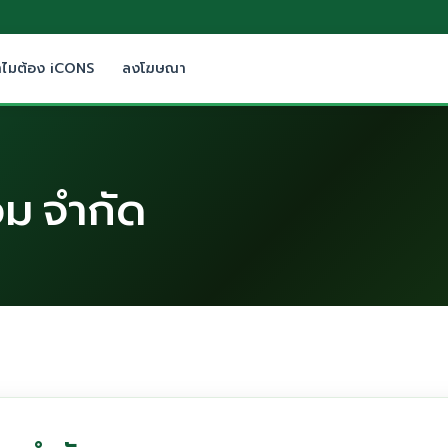
ำไมต้อง iCONS
ลงโฆษณา
อม จำกัด