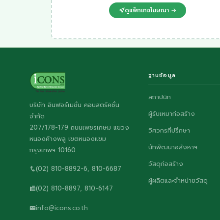
ดูแพ็กเกจโฆษณา →
ฐานข้อมูล
สถาปนิก
บริษัท อินฟอร์เมชั่น คอนสตรัคชั่น
ผู้รับเหมาก่อสร้าง
จำกัด
207/178-179 ถนนเพชรเกษม แขวง
วิศวกรที่ปรึกษา
หนองค้างพลู เขตหนองแขม
นักพัฒนาอสังหาฯ
กรุงเทพฯ 10160
วัสดุก่อสร้าง
(02) 810-8892-6, 810-6687
ผู้ผลิตและจำหน่ายวัสดุ
(02) 810-8897, 810-6147
info@icons.co.th