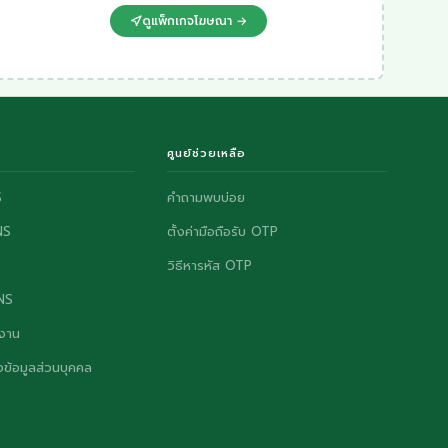
ดูแพ็กเกจโฆษณา →
ศูนย์ช่วยเหลือ
S
คำถามพบบ่อย
NS
ตั้งค่ามือถือรับ OTP
วิธีหารหัส OTP
ONS
งาน
ข้อมูลส่วนบุคคล