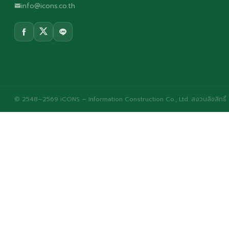
info@icons.co.th
© 2548–2569 iCONS – Information Construction Co., Ltd. สงวนลิขสิทธิ์