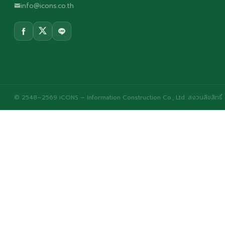
info@icons.co.th
© 2548–2569 iCONS – Information Construction Co., Ltd. สงวนลิขสิทธิ์